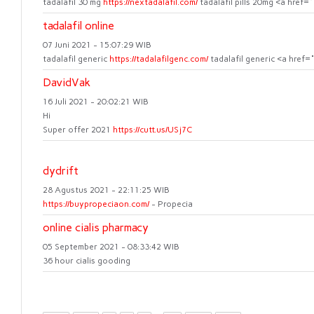
tadalafil 30 mg
https://nextadalafil.com/
tadalafil pills 20mg <a href="
tadalafil online
07 Juni 2021 - 15:07:29 WIB
tadalafil generic
https://tadalafilgenc.com/
tadalafil generic <a href="
DavidVak
16 Juli 2021 - 20:02:21 WIB
Hi
Super offer 2021
https://cutt.us/USj7C
dydrift
28 Agustus 2021 - 22:11:25 WIB
https://buypropeciaon.com/
- Propecia
online cialis pharmacy
05 September 2021 - 08:33:42 WIB
36 hour cialis gooding