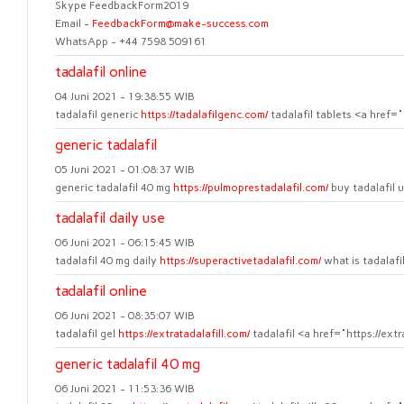
Skype FeedbackForm2019
Email -
FeedbackForm@make-success.com
WhatsApp - +44 7598 509161
tadalafil online
04 Juni 2021 - 19:38:55 WIB
tadalafil generic
https://tadalafilgenc.com/
tadalafil tablets <a href="
generic tadalafil
05 Juni 2021 - 01:08:37 WIB
generic tadalafil 40 mg
https://pulmoprestadalafil.com/
buy tadalafil 
tadalafil daily use
06 Juni 2021 - 06:15:45 WIB
tadalafil 40 mg daily
https://superactivetadalafil.com/
what is tadalafi
tadalafil online
06 Juni 2021 - 08:35:07 WIB
tadalafil gel
https://extratadalafill.com/
tadalafil <a href="https://extr
generic tadalafil 40 mg
06 Juni 2021 - 11:53:36 WIB