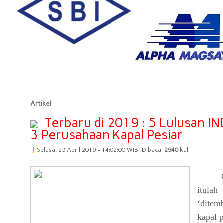
Artikel
Terbaru di 2019 : 5 Lulusan I
3 Perusahaan Kapal Pesiar
|
Selasa, 23 April 2019 - 14:02:00 WIB
|
Dibaca:
2940
kali
itulah
‘ditem
kapal p