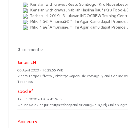
Kenalan with crews : Restu Sumbogo (Kru Housekeepi
Kenalan with crews : Nabilah Haslina Rauf (Kru Food & 
Terbaru di 2019 : 5 Lulusan INDOCREW Training Centre 
Miliki 4 â€˜Amunisiâ€™ Ini Agar Kamu dapat Promosi Ja
Miliki 4 â€˜Amunisiâ€™ Ini Agar Kamu dapat Promosi Ja
3
comments:
JanomicH
03 April 2020 - 18:29:55 WIB
Viagra Tempo Effetto [url=https://apcialisle.com/#]buy cialis online w
Tiredness
spodlef
12 Juni 2020 - 19:32:45 WIB
Online Soloxine [url=https://cheapcialisir.com/]Cialis[/url] Cialis Via
Anineurry