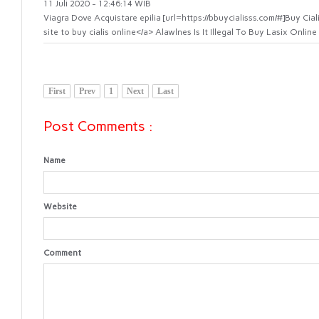
11 Juli 2020 - 12:46:14 WIB
Viagra Dove Acquistare epilia [url=https://bbuycialisss.com/#]Buy Cial
site to buy cialis online</a> Alawlnes Is It Illegal To Buy Lasix Online
First
Prev
1
Next
Last
Post Comments :
Name
Website
Comment