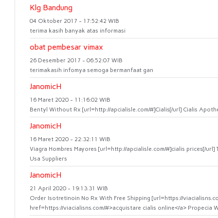
Klg Bandung
04 Oktober 2017 - 17:52:42 WIB
terima kasih banyak atas informasi
obat pembesar vimax
26 Desember 2017 - 06:52:07 WIB
terimakasih infomya semoga bermanfaat gan
JanomicH
16 Maret 2020 - 11:16:02 WIB
Bentyl Without Rx [url=http://apcialisle.com/#]Cialis[/url] Cialis Apo
JanomicH
16 Maret 2020 - 22:32:11 WIB
Viagra Hombres Mayores [url=http://apcialisle.com/#]cialis prices[/url
Usa Suppliers
JanomicH
21 April 2020 - 19:13:31 WIB
Order Isotretinoin No Rx With Free Shipping [url=https://viacialisns.c
href=https://viacialisns.com/#>acquistare cialis online</a> Propecia