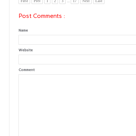
First
Prev
1
2
3
...
17
Next
Last
Post Comments :
Name
Website
Comment