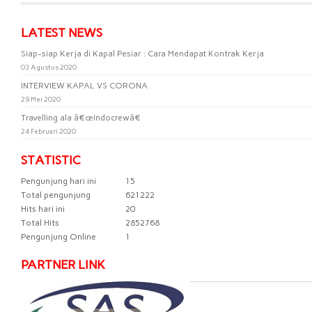
LATEST NEWS
Siap-siap Kerja di Kapal Pesiar : Cara Mendapat Kontrak Kerja
03 Agustus 2020
INTERVIEW KAPAL VS CORONA
29 Mei 2020
Travelling ala â€œIndocrewâ€
24 Februari 2020
STATISTIC
Pengunjung hari ini
15
Total pengunjung
621222
Hits hari ini
20
Total Hits
2852768
Pengunjung Online
1
PARTNER LINK