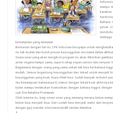
Indonesi
mampu me
karakter
harmonis
Bahasa I
pesiar
(
menduduk
lembaga
ketrampilan yang memadai.
Berkaitan dengan hal itu, LPK Indocrew berupaya untuk menghasilk
itu tak mudah dan butuh proses kesungguhan terutama dalam
attitu
Siswa siswi yang akan mengikuti program itu akan diberikan gambar
antar negara hampir sama, seperti sikap sopan santun dan senyum. Na
Bagaimana dengan orang yang sama sekali tak bisa berbahasa Ingg
mudah. Semua tergantung kesungguhan dan tekad untuk menjadi bis
kesungguhan yang kuat, Insya Allah bisa. Sudah banyak terbukti pa
tes kemampuan bahasanya 0, namun dengan tekad kuat akhirnya ber
bulan mampu melakukan komunikasi dengan bahasa Inggris dengan b
ujar Dra Natalina Primawati.
Oleh karena itu, bagi siswa siswi yang memang merasa belum mamp
belum bisa menjadi bisa. Dari sudah bisa menjadi mahir dan berpres
dengan gaji standar internasional,â€ tandas Natalina.
Â