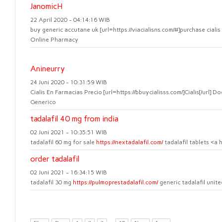
JanomicH
22 April 2020 - 04:14:16 WIB
buy generic accutane uk [url=https://viacialisns.com/#]purchase ciali
Online Pharmacy
Anineurry
24 Juni 2020 - 10:31:59 WIB
Cialis En Farmacias Precio [url=https://bbuycialisss.com/]Cialis[/url]
Generico
tadalafil 40 mg from india
02 Juni 2021 - 10:35:51 WIB
tadalafil 60 mg for sale
https://nextadalafil.com/
tadalafil tablets <a 
order tadalafil
02 Juni 2021 - 16:34:15 WIB
tadalafil 30 mg
https://pulmoprestadalafil.com/
generic tadalafil unit