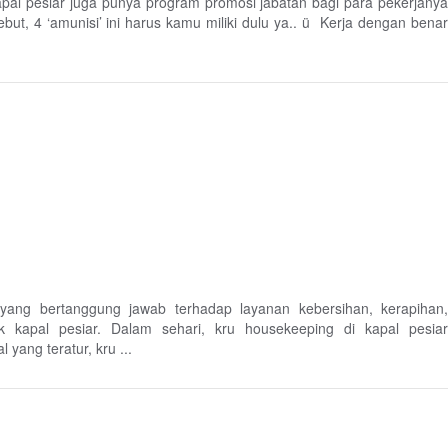
 kapal pesiar juga punya program promosi jabatan bagi para pekerjanya
ut, 4 ‘amunisi’ ini harus kamu miliki dulu ya.. ü Kerja dengan benar
 yang bertanggung jawab terhadap layanan kebersihan, kerapihan,
 kapal pesiar. Dalam sehari, kru housekeeping di kapal pesiar
yang teratur, kru ...