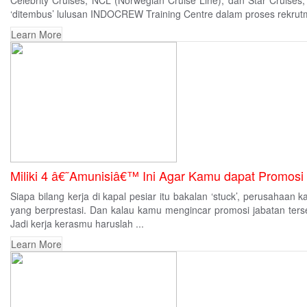
Celebrity Cruises, NCL (Norwegian Cruise Line), dan Star Cruises,
‘ditembus’ lulusan INDOCREW Training Centre dalam proses rekru
Learn More
Miliki 4 â€˜Amunisiâ€™ Ini Agar Kamu dapat Promosi 
Siapa bilang kerja di kapal pesiar itu bakalan ‘stuck’, perusahaan
yang berprestasi. Dan kalau kamu mengincar promosi jabatan terseb
Jadi kerja kerasmu haruslah ...
Learn More