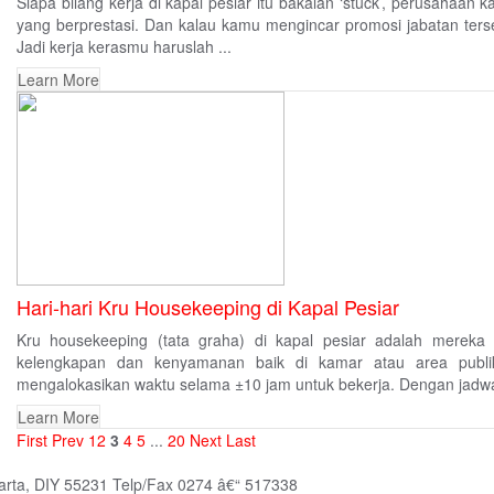
Siapa bilang kerja di kapal pesiar itu bakalan ‘stuck’, perusahaan
yang berprestasi. Dan kalau kamu mengincar promosi jabatan terseb
Jadi kerja kerasmu haruslah ...
Learn More
Hari-hari Kru Housekeeping di Kapal Pesiar
Kru housekeeping (tata graha) di kapal pesiar adalah mereka
kelengkapan dan kenyamanan baik di kamar atau area publik
mengalokasikan waktu selama ±10 jam untuk bekerja. Dengan jadwal 
Learn More
First
Prev
1
2
3
4
5
...
20
Next
Last
karta, DIY 55231 Telp/Fax 0274 â€“ 517338