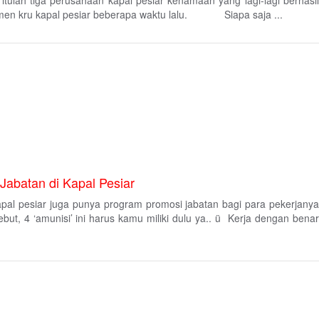
 itulah tiga perusahaan kapal pesiar kenamaan yang lagi-lagi berhasil
tmen kru kapal pesiar beberapa waktu lalu. Siapa saja ...
Jabatan di Kapal Pesiar
 kapal pesiar juga punya program promosi jabatan bagi para pekerjanya
ut, 4 ‘amunisi’ ini harus kamu miliki dulu ya.. ü Kerja dengan benar