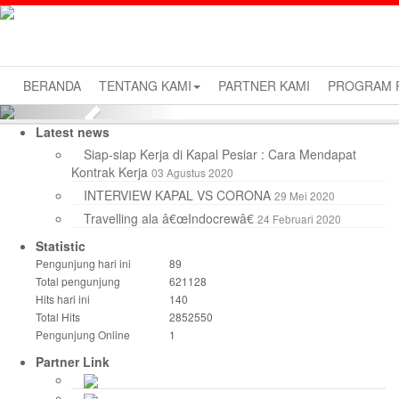
BERANDA
TENTANG KAMI
PARTNER KAMI
PROGRAM P
Previous
Latest news
Siap-siap Kerja di Kapal Pesiar : Cara Mendapat
Kontrak Kerja
03 Agustus 2020
INTERVIEW KAPAL VS CORONA
29 Mei 2020
Travelling ala â€œIndocrewâ€
24 Februari 2020
Statistic
Pengunjung hari ini
89
Total pengunjung
621128
Hits hari ini
140
Total Hits
2852550
Pengunjung Online
1
Partner Link